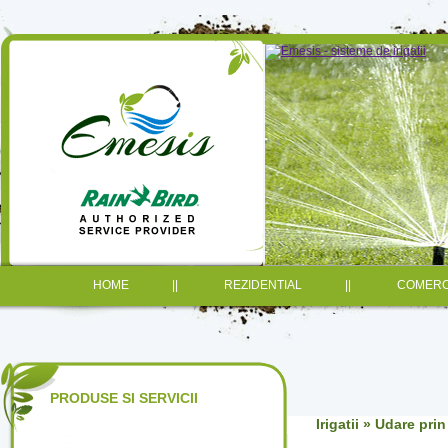
HOME
||
REZIDENTIAL
||
COMERC
PRODUSE SI SERVICII
Irigatii » Udare p