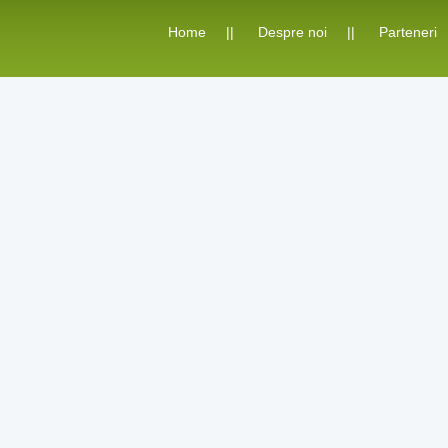
Home
||
Despre noi
||
Parteneri