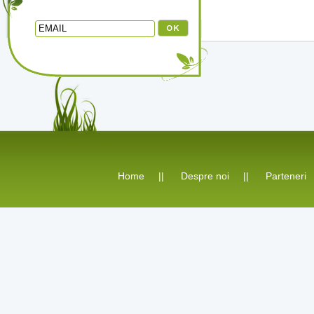
Home
||
Despre noi
||
Parteneri